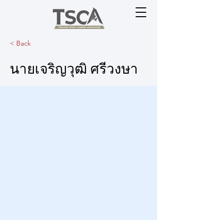
< Back
นายเจริญวุฒิ ศรีวงษา