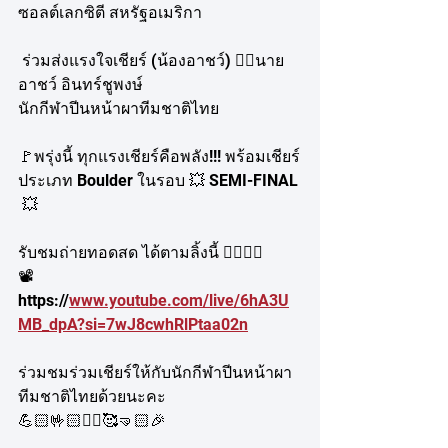
ซอลต์เลกซิตี สหรัฐอเมริกา
 ร่วมส่งแรงใจเชียร์ (น้องอาชว์) 🧗‍♂️นาย
อาชว์ อินทร์ชูพงษ์ 
นักกีฬาปีนหน้าผาทีมชาติไทย
🚩พรุ่งนี้ ทุกแรงเชียร์คือพลัง!!! พร้อมเชียร์
ประเภท Boulder ในรอบ 💥 SEMI-FINAL 
 💥
รับชมถ่ายทอดสด ได้ตามลิ้งนี้ 👇🏻👇🏻
📽
https://
www.youtube.com/live/6hA3U
MB_dpA?si=7wJ8cwhRlPtaa02n
ร่วมชมร่วมเชียร์ให้กับนักกีฬาปีนหน้าผา
ทีมชาติไทยด้วยนะคะ
💪🏻🤟🏻✌🏻🥰🤜🏻🎉