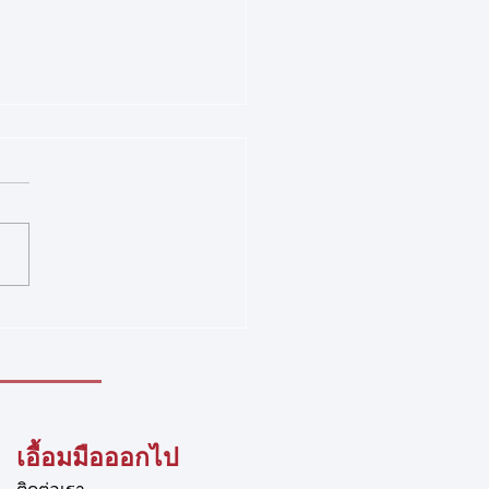
าศสมาคมกีฬาปีนหน้าผา
ประเทศไทย
 รายชื่อนักกีฬาที่เข้าร่วมการ
ันรายการ Competition
tion – U17 และ U19 ตามที่
มกีฬาปีนหน้าผาแห่ง
ศไทย ได้เปิดรับสมัครนักกีฬา
่วมการแข่งขัน Competition
la
เอื้อมมือออกไป