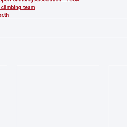
d_climbing_team
r.th