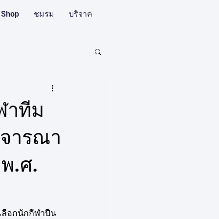
 Shop
ชมรม
บริจาค
ฬาทีม
พิจารณา
 พ.ศ.
ือกนักกีฬาปีน