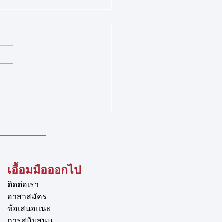
าศสมาคมกีฬาปีนหน้าผา
ประเทศไทย
 รายชื่อนักกีฬาที่เข้าร่วมการ
ันรายการ Competition
tion – U17 และ U19 ตามที่
มกีฬาปีนหน้าผาแห่ง
ศไทย ได้เปิดรับสมัครนักกีฬา
่วมการแข่งขัน Competition
la
เอื้อมมือออกไป
ติดต่อเรา
อาสาสมัคร
ข้อเสนอแนะ
การสนับสนุน