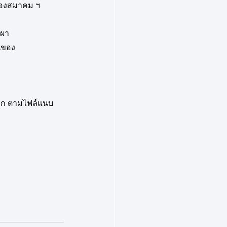
อกของสมาคม ฯ
าผา
นของ
ือก ตามไฟล์แนบ 