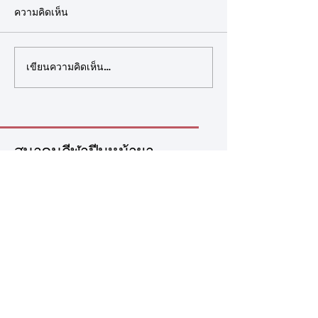
แข่งขันรายการ World
ความคิดเห็น
ประกาศสมาคมกีฬาปีนหน้าผา
เรื่อง รายชื่อนักกีฬา
Climbing Youth
แห่งประเทศไทย เรื่อง รายชื่อ
การแข่งขันรายการ
Championship Arco 2026
นักกีฬาและเจ้าหน้าที่ผู้เข้าร่วม
Competition Simul
เขียนความคิดเห็น…
การแข่งขันกีฬาปีนหน้าผา
U17 และ U19 ตามที่ สมาคม
รายการ World Climbing
กีฬาปีนหน้าผาแห่
Youth Championship Arco
ได้เปิดรับสมัครนักก
2026 ตามที่สหพันธ์กีฬาปีน
การแข่งขัน Compet
หน้าผานานาชาติ (Wo
Simula
สมาคมกีฬาปีนหน้าผา
แห่งประเทศไทย
(+66)
02 136 3101
Admin@tsca.or.th
286 ถ.รามคำแหง หัวหมาก
บางกะปิ กรุงเทพมหานคร
ประเทศไทย
ข้อมูลสำคัญ