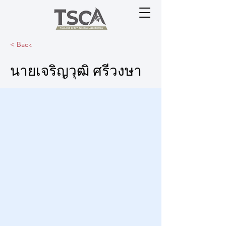
< Back
นายเจริญวุฒิ ศรีวงษา