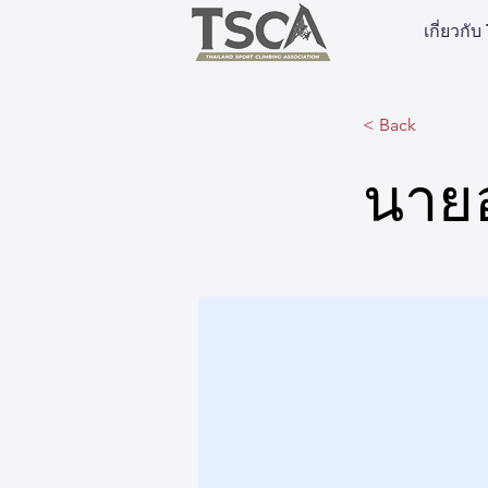
เกี่ยวกั
< Back
นายอภ