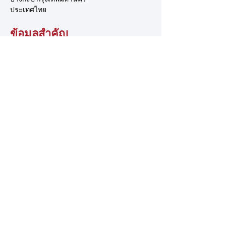
ประเทศไทย
ข้อมูลสำคัญ
เกี่ยวกับ TSCA
ระบบการจัดการ
ชมรมปีนผา
เอื้อมมือออกไป
ติดต่อเรา
อาสาสมัคร
ข้อเสนอแนะ
การสนับสนุน
นโยบายของเรา
นโยบายความเป็นส่วนตัว
ข้อกำหนดและเงื่อนไข
นโยบายการแจ้งเบาะแส
© 2025 โดย สมาคมกีฬาปีนหน้าผาแห่งประเทศไทย