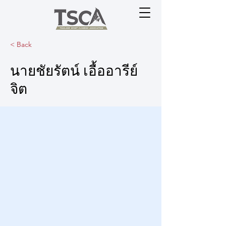
< Back
นายชัยรัตน์ เอื้ออารีย์
จิต