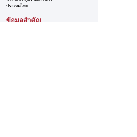
ประเทศไทย
ข้อมูลสำคัญ
เกี่ยวกับ TSCA
ระบบการจัดการ
ชมรมปีนผา
เอื้อมมือออกไป
ติดต่อเรา
อาสาสมัคร
ข้อเสนอแนะ
การสนับสนุน
นโยบายของเรา
นโยบายความเป็นส่วนตัว
ข้อกำหนดและเงื่อนไข
นโยบายการแจ้งเบาะแส
© 2025 โดย สมาคมกีฬาปีนหน้าผาแห่งประเทศไทย