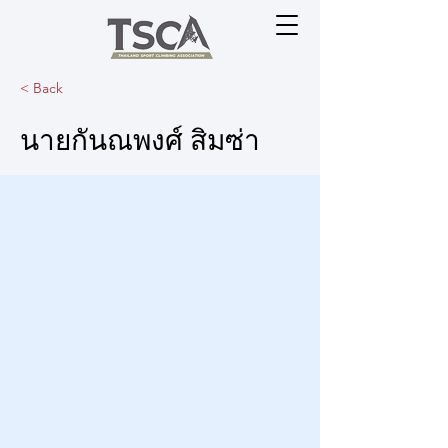
< Back
นายกันณพงศ์ สิมซ่า