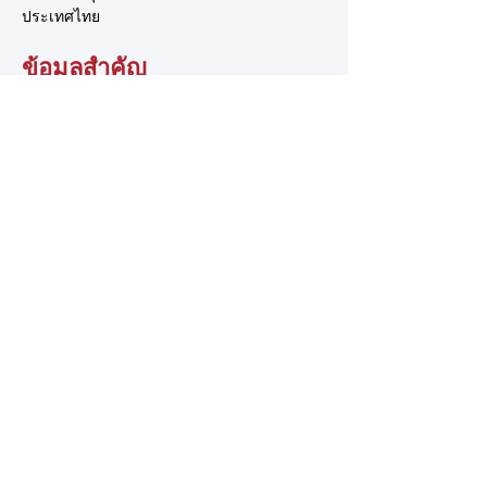
ประเทศไทย
ข้อมูลสำคัญ
เกี่ยวกับ TSCA
ระบบการจัดการ
ชมรมปีนผา
เอื้อมมือออกไป
ติดต่อเรา
อาสาสมัคร
ข้อเสนอแนะ
การสนับสนุน
นโยบายของเรา
นโยบายความเป็นส่วนตัว
ข้อกำหนดและเงื่อนไข
นโยบายการแจ้งเบาะแส
© 2025 โดย สมาคมกีฬาปีนหน้าผาแห่งประเทศไทย