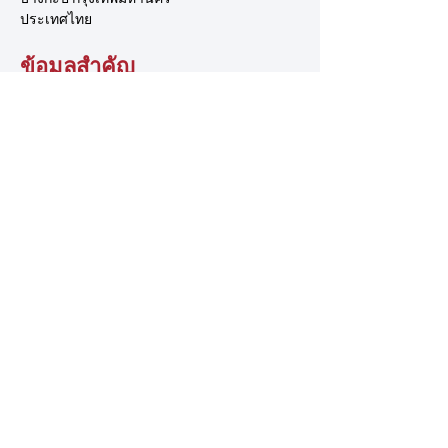
ประเทศไทย
ข้อมูลสำคัญ
เกี่ยวกับ TSCA
ระบบการจัดการ
ชมรมปีนผา
เอื้อมมือออกไป
ติดต่อเรา
อาสาสมัคร
ข้อเสนอแนะ
การสนับสนุน
นโยบายของเรา
นโยบายความเป็นส่วนตัว
ข้อกำหนดและเงื่อนไข
นโยบายการแจ้งเบาะแส
© 2025 โดย สมาคมกีฬาปีนหน้าผาแห่งประเทศไทย